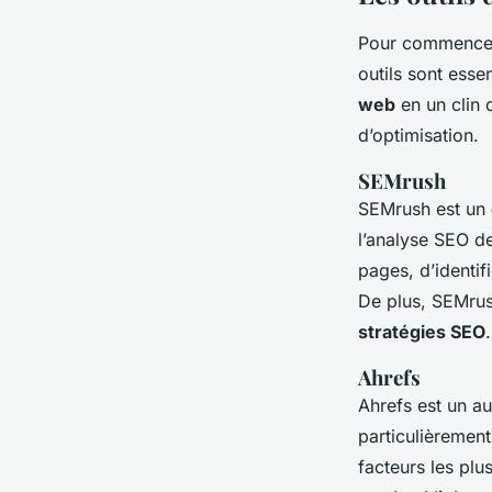
Pour commencer,
outils sont esse
web
en un clin d
d’optimisation.
SEMrush
SEMrush est un
l’analyse SEO d
pages, d’identif
De plus, SEMrus
stratégies SEO
.
Ahrefs
Ahrefs est un au
particulièremen
facteurs les plu