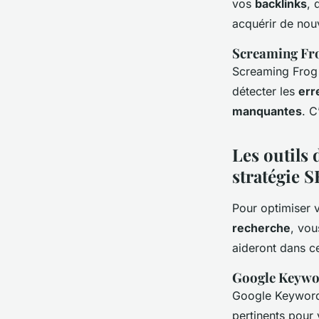
vos
backlinks
, 
acquérir de nou
Screaming Fr
Screaming Frog 
détecter les
err
manquantes
. C
Les outils 
stratégie 
Pour optimiser 
recherche
, vou
aideront dans ce
Google Keywo
Google Keyword
pertinents pour 