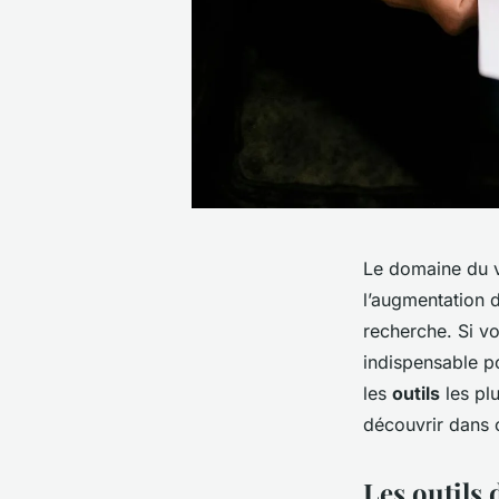
Le domaine du v
l’augmentation de
recherche. Si v
indispensable p
les
outils
les pl
découvrir dans c
Les outils