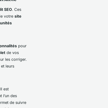
dit SEO
. Ces
de votre
site
unités
onnalités
pour
let
de vos
r les corriger.
et leurs
 Il est
t l’un des
ermet de suivre