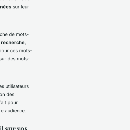
nées
sur leur
rche de mots-
 recherche
,
pour ces mots-
sur des mots-
s utilisateurs
ion des
fait pour
re audience.
l sur vos