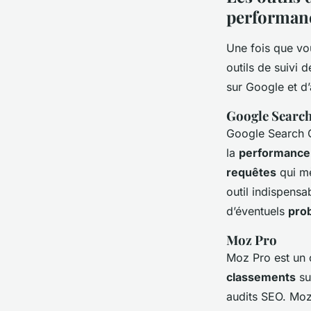
performan
Une fois que vou
outils de suivi
sur Google et d
Google Searc
Google Search 
la
performance
requêtes
qui mè
outil indispens
d’éventuels
pro
Moz Pro
Moz Pro est un 
classements
su
audits SEO. Moz