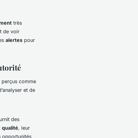
ement
très
t de voir
des
alertes
pour
utorité
nt perçus comme
d’analyser et de
urnit des
r
qualité
, leur
s opportunités