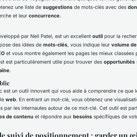
btenez une liste de
suggestions
de mots-clés avec des
don
rche et leur
concurrence
.
veloppé par Neil Patel, est un excellent
outil
pour la reche
ropose des idées de
mots-clés
, vous indique leur
volume de
SEO
et vous montre également les pages les mieux classées 
t est particulièrement utile pour trouver des
opportunités
aîne
.
blic
est un outil innovant qui vous aide à comprendre ce que le
 le
web
. En entrant un mot-clé, vous obtenez une visualisat
 par les internautes autour de ce mot-clé. Cet outil est par
es de contenu
et répondre aux
besoins
spécifiques de vot
de suivi de positionnement : garder un œi