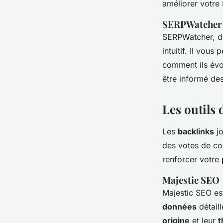
améliorer votre
SERPWatcher
SERPWatcher, dé
intuitif. Il vou
comment ils évo
être informé de
Les outils 
Les
backlinks
jo
des votes de con
renforcer votre
Majestic SEO
Majestic SEO es
données
détaill
origine
et leur