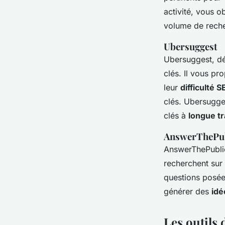
activité, vous o
volume de reche
Ubersuggest
Ubersuggest, dé
clés. Il vous p
leur
difficulté 
clés. Ubersugges
clés à
longue tr
AnswerThePu
AnswerThePublic 
recherchent sur
questions posées
générer des
idé
Les outils 