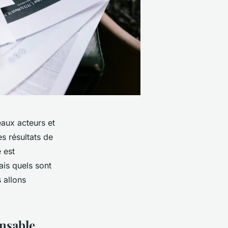
eaux acteurs et
es résultats de
 est
is quels sont
 allons
ensable