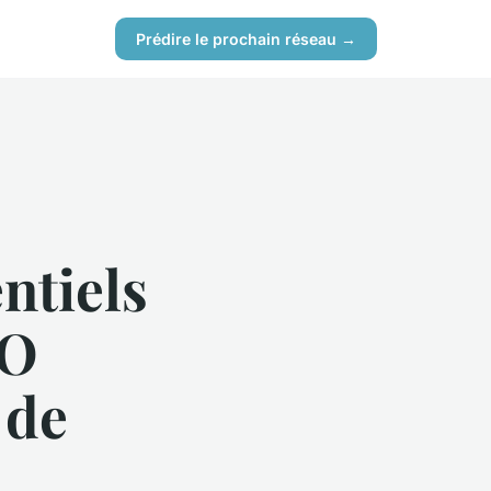
Prédire le prochain réseau →
entiels
EO
 de