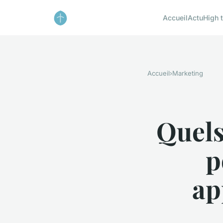
Accueil
Actu
High 
Accueil
›
Marketing
Quels 
p
ap