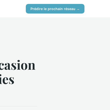
Prédire le prochain réseau →
casion
ies