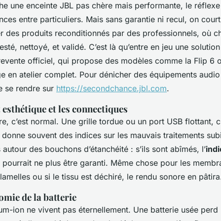
e une enceinte JBL pas chère mais performante, le réflexe
onces entre particuliers. Mais sans garantie ni recul, on cour
er des produits reconditionnés par des professionnels, où 
sté, nettoyé, et validé. C’est là qu’entre en jeu une soluti
vente officiel, qui propose des modèles comme la Flip 6 
e en atelier complet. Pour dénicher des équipements audio c
 de se rendre sur
https://secondchance.jbl.com
.
t esthétique et les connectiques
e, c’est normal. Une grille tordue ou un port USB flottant, c
e donne souvent des indices sur les mauvais traitements sub
ts autour des bouchons d’étanchéité : s’ils sont abîmés, l’
ind
pourrait ne plus être garanti. Même chose pour les membr
lamelles ou si le tissu est déchiré, le rendu sonore en pâtira
omie de la batterie
hium-ion ne vivent pas éternellement. Une batterie usée per