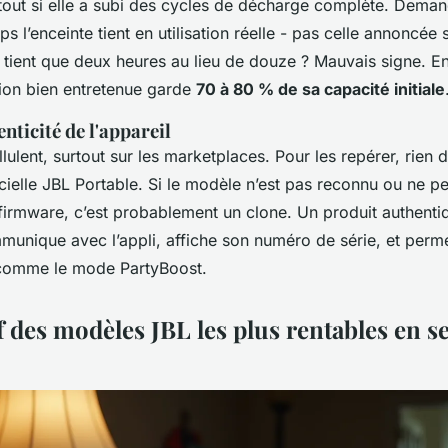
rtout si elle a subi des cycles de décharge complète. Dema
 l’enceinte tient en utilisation réelle - pas celle annoncée 
 tient que deux heures au lieu de douze ? Mauvais signe. En
sion bien entretenue garde
70 à 80 % de sa capacité initiale
enticité de l'appareil
lulent, surtout sur les marketplaces. Pour les repérer, rien d
ficielle JBL Portable. Si le modèle n’est pas reconnu ou ne 
e firmware, c’est probablement un clone. Un produit authent
munique avec l’appli, affiche son numéro de série, et perme
 comme le mode PartyBoost.
 des modèles JBL les plus rentables en 