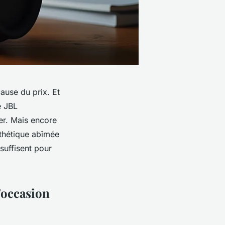
ause du prix. Et
e JBL
ner. Mais encore
esthétique abîmée
suffisent pour
'occasion