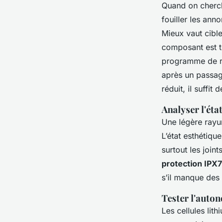
Quand on cherch
fouiller les ann
Mieux vaut cibl
composant est te
programme de re
après un passag
réduit, il suffit
Analyser l'éta
Une légère rayur
L’état esthétiqu
surtout les join
protection IPX7
s’il manque des 
Tester l'auton
Les cellules lit