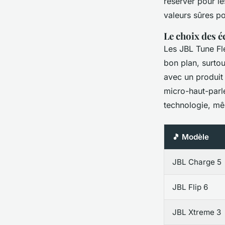
réserver pour le
valeurs sûres po
Le choix des é
Les JBL Tune Fl
bon plan, surto
avec un produit 
micro-haut-parle
technologie, mê
🎵 Modèle
JBL Charge 5
JBL Flip 6
JBL Xtreme 3