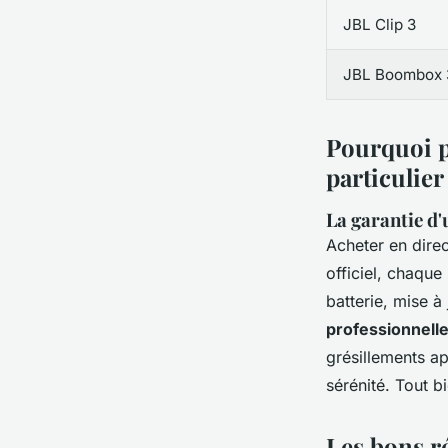
JBL Clip 3
JBL Boombox 
Pourquoi pr
particulier
La garantie d'
Acheter en direc
officiel, chaque
batterie, mise à
professionnell
grésillements a
sérénité. Tout b
Les bons ré