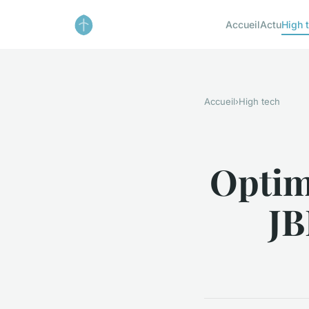
Accueil
Actu
High 
Accueil
›
High tech
Optim
JB