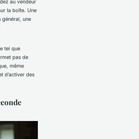
ndez au vendeur
sur la boîte. Une
 général, une
.
e tel que
permet pas de
ique, même
t d’activer des
seconde