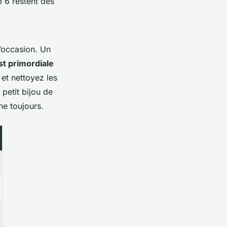
p 6 restent des
’occasion. Un
st primordiale
 et nettoyez les
petit bijou de
ne toujours.