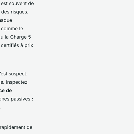
 est souvent de
t des risques.
chaque
on comme le
ou la Charge 5
ertifiés à prix
’est suspect.
is. Inspectez
ice de
anes passives :
.
d rapidement de