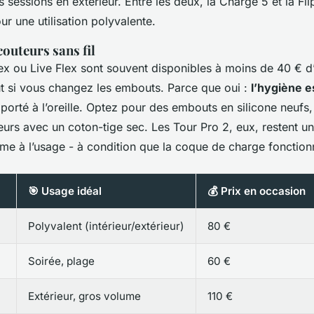
s sessions en extérieur. Entre les deux, la Charge 5 et la Fli
ur une utilisation polyvalente.
couteurs sans fil
ex ou Live Flex sont souvent disponibles à moins de 40 € d
ut si vous changez les embouts. Parce que oui :
l’hygiène e
porté à l’oreille. Optez pour des embouts en silicone neufs,
urs avec un coton-tige sec. Les Tour Pro 2, eux, restent un 
me à l’usage - à condition que la coque de charge fonction
🎯 Usage idéal
💰 Prix en occasion
Polyvalent (intérieur/extérieur)
80 €
Soirée, plage
60 €
Extérieur, gros volume
110 €