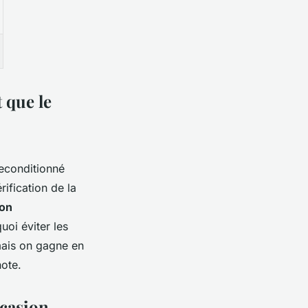
 que le
reconditionné
rification de la
ion
uoi éviter les
mais on gagne en
note.
ccasion