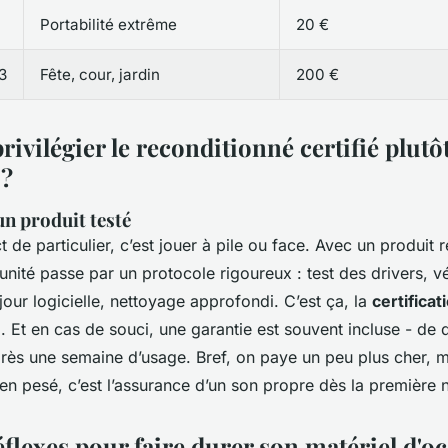
Portabilité extrême
20 €
3
Fête, cour, jardin
200 €
ivilégier le reconditionné certifié plutôt
 ?
un produit testé
t de particulier, c’est jouer à pile ou face. Avec un produit 
 unité passe par un protocole rigoureux : test des drivers, vé
 jour logicielle, nettoyage approfondi. C’est ça, la
certificat
e
. Et en cas de souci, une garantie est souvent incluse - de q
près une semaine d’usage. Bref, on paye un peu plus cher, 
ien pesé, c’est l’assurance d’un son propre dès la première 
flexes pour faire durer son matériel d'o