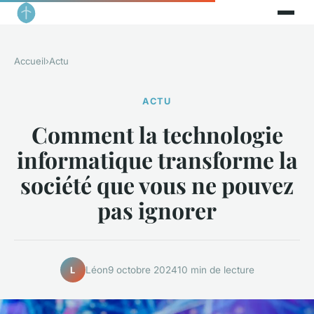
Accueil
›
Actu
ACTU
Comment la technologie
informatique transforme la
société que vous ne pouvez
pas ignorer
Léon
9 octobre 2024
10 min de lecture
L